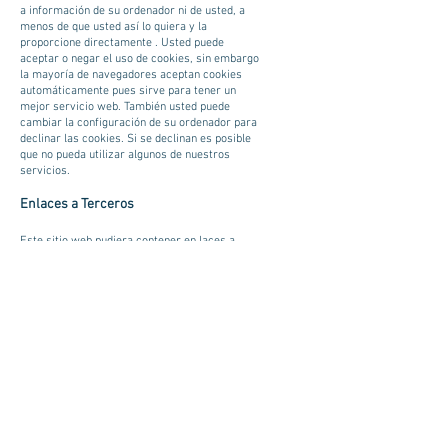
a información de su ordenador ni de usted, a
menos de que usted así lo quiera y la
proporcione directamente . Usted puede
aceptar o negar el uso de cookies, sin embargo
la mayoría de navegadores aceptan cookies
automáticamente pues sirve para tener un
mejor servicio web. También usted puede
cambiar la configuración de su ordenador para
declinar las cookies. Si se declinan es posible
que no pueda utilizar algunos de nuestros
servicios.
Enlaces a Terceros
Este sitio web pudiera contener en laces a
otros sitios que pudieran ser de su interés. Una
vez que usted de clic en estos enlaces y
abandone nuestra página, ya no tenemos
control sobre al sitio al que es redirigido y por
lo tanto no somos responsables de los
términos
o privacidad
ni de la protección de sus datos en
esos otros sitios terceros. Dichos sitios están
sujetos a sus propias políticas de privacidad
por lo cual es recomendable que los consulte
para confirmar que usted está de acuerdo con
estas.